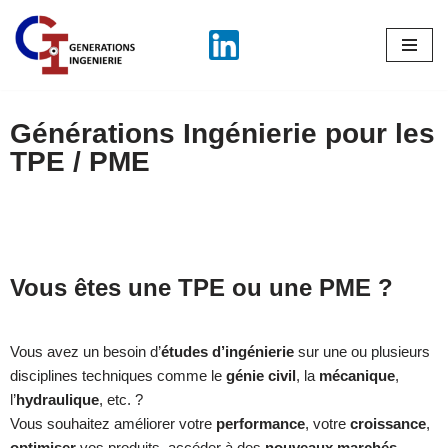
Aller
au
contenu
Générations Ingénierie pour les
TPE / PME
Vous êtes une TPE ou une PME ?
Vous avez un besoin d’
études d’ingénierie
sur une ou plusieurs
disciplines techniques comme le
génie civil
, la
mécanique
,
l’
hydraulique
, etc. ?
Vous souhaitez améliorer votre
performance
, votre
croissance
,
optimiser
vos produits, accéder à des
nouveaux marchés
,